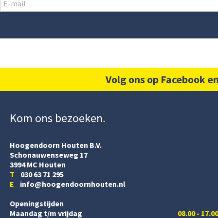
Volg ons op Facebook en
Kom ons bezoeken
Hoogendoorn Houten B.V.
Schonauwenseweg 17
3994 MC Houten
T
030 63 71 295
E
info@hoogendoornhouten.nl
Openingstijden
Maandag t/m vrijdag
08.00 - 17.0