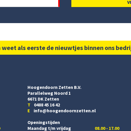
 weet als eerste de nieuwtjes binnen ons bedri
Hoogendoorn Zetten B.V.
Parallelweg Noord 1
6671 DK Zetten
T
0488 45 16 42
E
info@hoogendoornzetten.nl
Openingstijden
0
Maandag t/m vrijdag
08.00 - 17.00