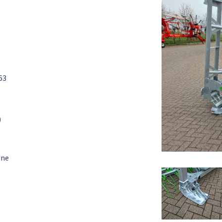
63
)
ine