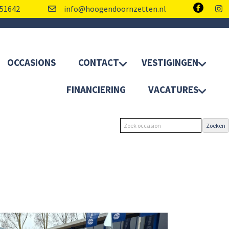
51642
info@hoogendoornzetten.nl
OCCASIONS
CONTACT
VESTIGINGEN
FINANCIERING
VACATURES