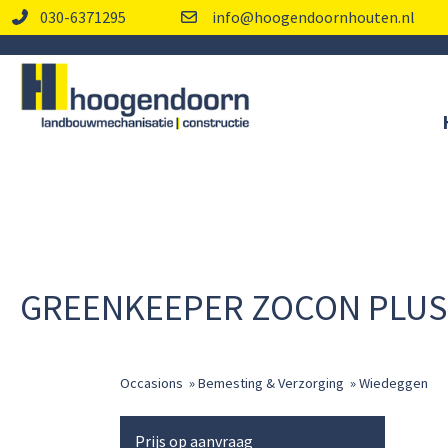
030-6371295
info@hoogendoornhouten.nl
GREENKEEPER ZOCON PLUS
Occasions
»
Bemesting & Verzorging
»
Wiedeggen
Prijs op aanvraag