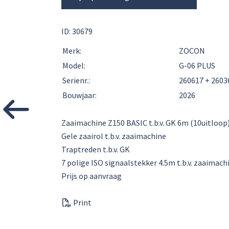
ID: 30679
Merk:
ZOCON
Model:
G-06 PLUS
Serienr.:
260617 + 2603
Bouwjaar:
2026
Zaaimachine Z150 BASIC t.b.v. GK 6m (10uitloop
Gele zaairol t.b.v. zaaimachine
Traptreden t.b.v. GK
7 polige ISO signaalstekker 4.5m t.b.v. zaaimach
Prijs op aanvraag
Print