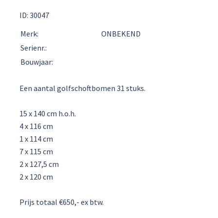
ID: 30047
Merk:
ONBEKEND
Serienr.:
Bouwjaar:
Een aantal golfschoftbomen 31 stuks.
15 x 140 cm h.o.h.
4 x 116 cm
1 x 114 cm
7 x 115 cm
2 x 127,5 cm
2 x 120 cm
Prijs totaal €650,- ex btw.