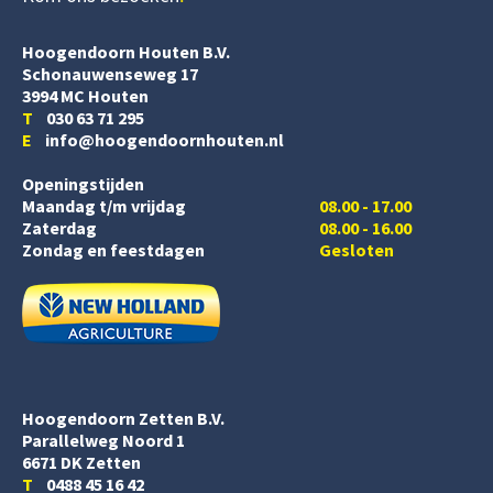
Hoogendoorn Houten B.V.
Schonauwenseweg 17
3994 MC Houten
T
030 63 71 295
E
info@hoogendoornhouten.nl
Openingstijden
Maandag t/m vrijdag
08.00 - 17.00
Zaterdag
08.00 - 16.00
Zondag en feestdagen
Gesloten
Hoogendoorn Zetten B.V.
Parallelweg Noord 1
6671 DK Zetten
T
0488 45 16 42