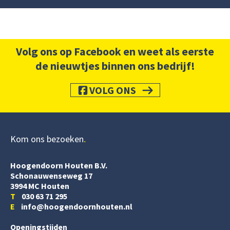
Volg ons op Facebook en weet als eerste
de nieuwtjes binnen ons bedrijf!
VOLG ONS
Kom ons bezoeken
Hoogendoorn Houten B.V.
Schonauwenseweg 17
3994 MC Houten
T
030 63 71 295
E
info@hoogendoornhouten.nl
Openingstijden