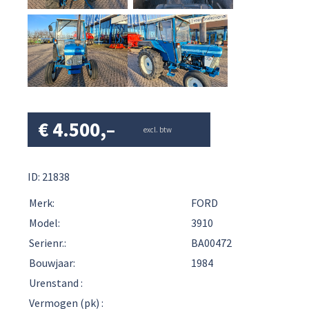
€
4.500,–
excl. btw
ID: 21838
Merk:
FORD
Model:
3910
Serienr.:
BA00472
Bouwjaar:
1984
Urenstand :
Vermogen (pk) :