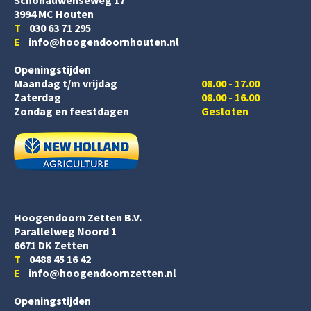
Schonauwenseweg 17
3994 MC Houten
T
030 63 71 295
E
info@hoogendoornhouten.nl
Openingstijden
Maandag t/m vrijdag
08.00 - 17.00
Zaterdag
08.00 - 16.00
Zondag en feestdagen
Gesloten
Hoogendoorn Zetten B.V.
Parallelweg Noord 1
6671 DK Zetten
T
0488 45 16 42
E
info@hoogendoornzetten.nl
Openingstijden