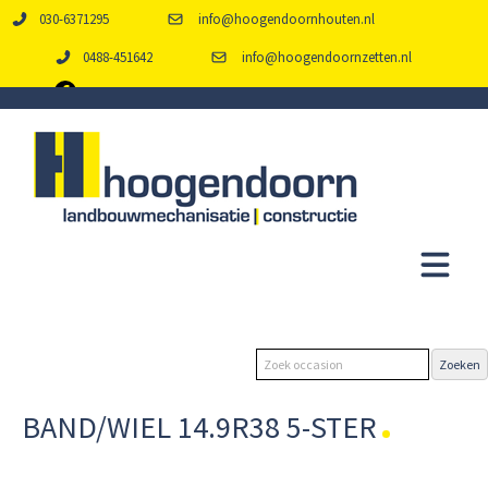
030-6371295
info@hoogendoornhouten.nl
0488-451642
info@hoogendoornzetten.nl
BAND/WIEL 14.9R38 5-STER