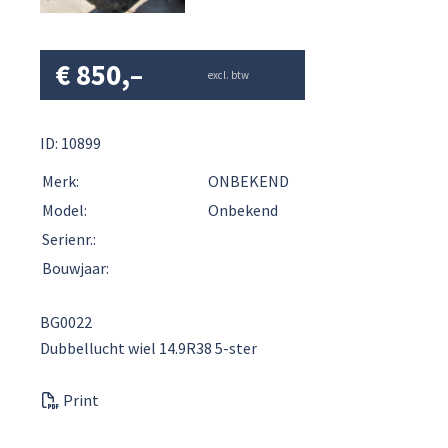
€
850,–
excl. btw
ID: 10899
Merk:
ONBEKEND
Model:
Onbekend
Serienr.:
Bouwjaar:
BG0022
Dubbellucht wiel 14.9R38 5-ster
Print