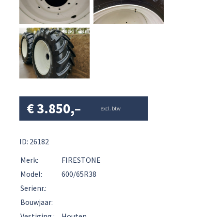
€
3.850,–
excl. btw
ID: 26182
Merk:
FIRESTONE
Model:
600/65R38
Serienr.:
Bouwjaar:
Vestiging :
Houten