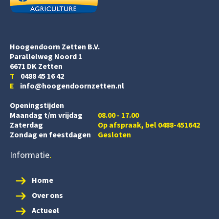
Hoogendoorn Zetten B.V.
Parallelweg Noord 1
6671 DK Zetten
T
0488 45 16 42
E
info@hoogendoornzetten.nl
Openingstijden
Maandag t/m vrijdag
08.00 - 17.00
Zaterdag
Op afspraak, bel 0488-451642
Zondag en feestdagen
Gesloten
Informatie
Home
Over ons
Actueel