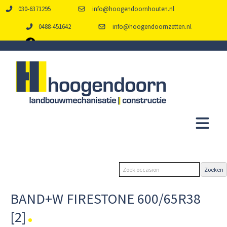
030-6371295
info@hoogendoornhouten.nl
0488-451642
info@hoogendoornzetten.nl
BAND+W FIRESTONE 600/65R38
[2]