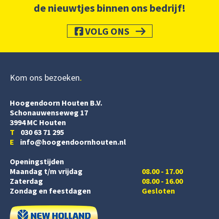
de nieuwtjes binnen ons bedrijf!
VOLG ONS
Kom ons bezoeken
Hoogendoorn Houten B.V.
Schonauwenseweg 17
3994 MC Houten
T
030 63 71 295
E
info@hoogendoornhouten.nl
Openingstijden
Maandag t/m vrijdag
08.00 - 17.00
Zaterdag
08.00 - 16.00
Zondag en feestdagen
Gesloten