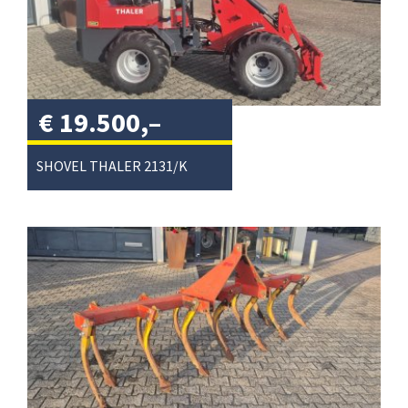
€
19.500,–
excl. btw
/
SHOVEL THALER 2131/K