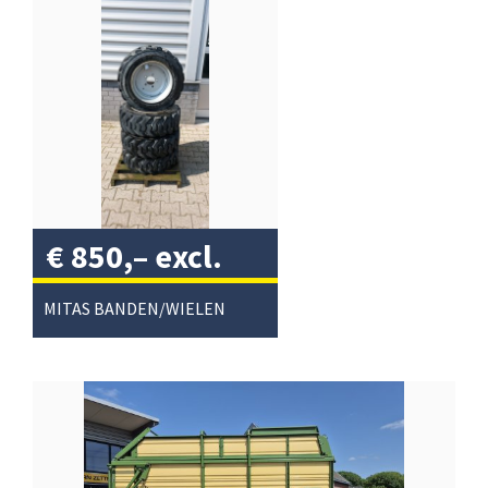
€
850,–
excl.
btw
/
MITAS BANDEN/WIELEN