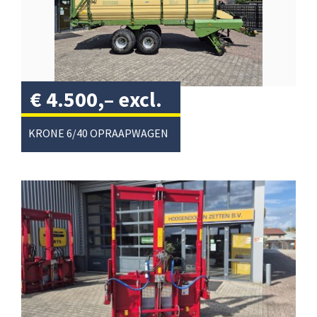
€
4.500,–
excl.
btw
/
KRONE 6/40 OPRAAPWAGEN