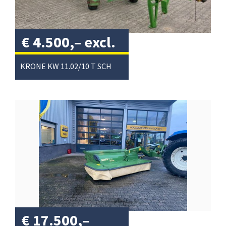
€
4.500,–
excl.
btw
/
KRONE KW 11.02/10 T SCHUDDER
€
17.500,–