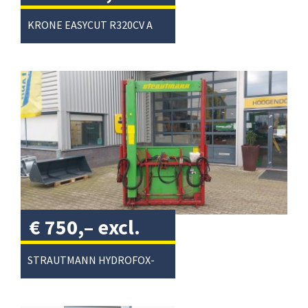
excl. btw
/
KRONE EASYCUT R320CV ACHTERMAAIER
€
750,–
excl.
btw
/
STRAUTMANN HYDROFOX-HK KUILVOERSNIJDER