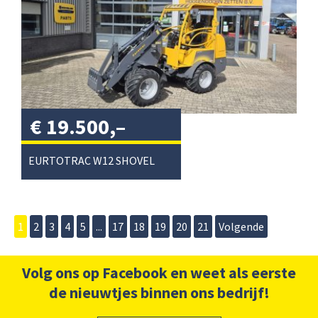
€
19.500,–
excl. btw
/
EURTOTRAC W12 SHOVEL
1
2
3
4
5
...
17
18
19
20
21
Volgende
Volg ons op Facebook en weet als eerste
de nieuwtjes binnen ons bedrijf!