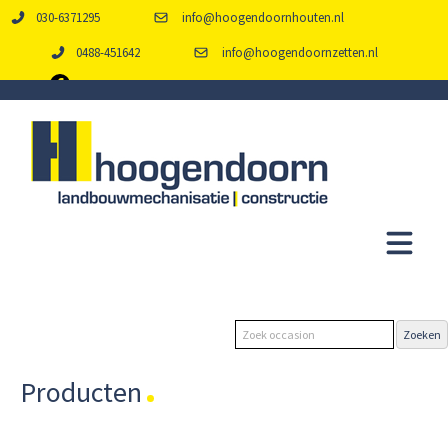
030-6371295
info@hoogendoornhouten.nl
0488-451642
info@hoogendoornzetten.nl
Producten