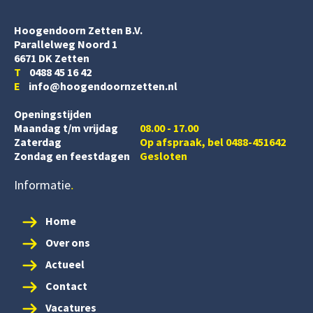
Hoogendoorn Zetten B.V.
Parallelweg Noord 1
6671 DK Zetten
T
0488 45 16 42
E
info@hoogendoornzetten.nl
Openingstijden
Maandag t/m vrijdag
08.00 - 17.00
Zaterdag
Op afspraak, bel 0488-451642
Zondag en feestdagen
Gesloten
Informatie
Home
Over ons
Actueel
Contact
Vacatures