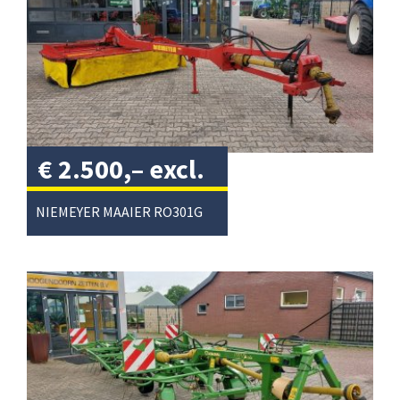
€
2.500,–
excl.
btw
/
NIEMEYER MAAIER RO301G