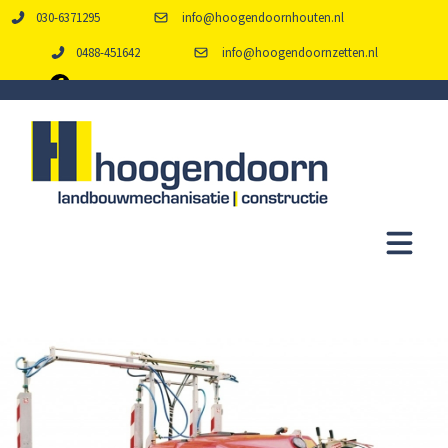
030-6371295
info@hoogendoornhouten.nl
0488-451642
info@hoogendoornzetten.nl