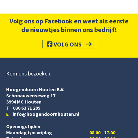
Volg ons op Facebook en weet als eerste
de nieuwtjes binnen ons bedrijf!
VOLG ONS
Kom ons bezoeken
Hoogendoorn Houten B.V.
Schonauwenseweg 17
3994 MC Houten
T
030 63 71 295
E
info@hoogendoornhouten.nl
Openingstijden
Maandag t/m vrijdag
08.00 - 17.00