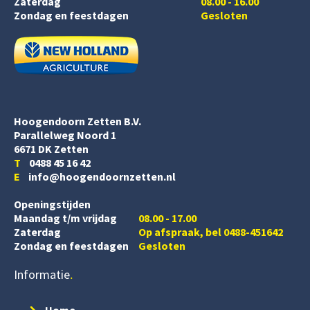
Zaterdag
08.00 - 16.00
Zondag en feestdagen
Gesloten
Hoogendoorn Zetten B.V.
Parallelweg Noord 1
6671 DK Zetten
T
0488 45 16 42
E
info@hoogendoornzetten.nl
Openingstijden
Maandag t/m vrijdag
08.00 - 17.00
Zaterdag
Op afspraak, bel 0488-451642
Zondag en feestdagen
Gesloten
Informatie
Home