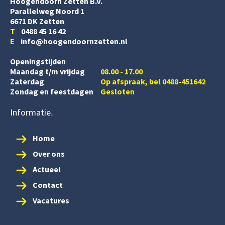
Hoogendoorn Zetten B.V.
Parallelweg Noord 1
6671 DK Zetten
T
0488 45 16 42
E
info@hoogendoornzetten.nl
Openingstijden
Maandag t/m vrijdag
08.00 - 17.00
Zaterdag
Op afspraak, bel 0488-451642
Zondag en feestdagen
Gesloten
Informatie
Home
Over ons
Actueel
Contact
Vacatures