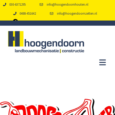
030-6371295
info@hoogendoornhouten.nl
0488-451642
info@hoogendoornzetten.nl