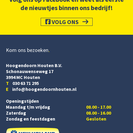
de nieuwtjes binnen ons bedrijf!
VOLG ONS
Kom ons bezoeken
Hoogendoorn Houten B.V.
Schonauwenseweg 17
3994 MC Houten
T
030 63 71 295
E
info@hoogendoornhouten.nl
Openingstijden
Maandag t/m vrijdag
08.00 - 17.00
Zaterdag
08.00 - 16.00
Zondag en feestdagen
Gesloten