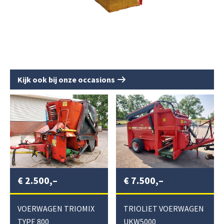
Kijk ook bij onze occasions
€
2.500,–
€
7.500,–
VOERWAGEN TRIOMIX
TRIOLIET VOERWAGEN
TYPE 800
UKW5000