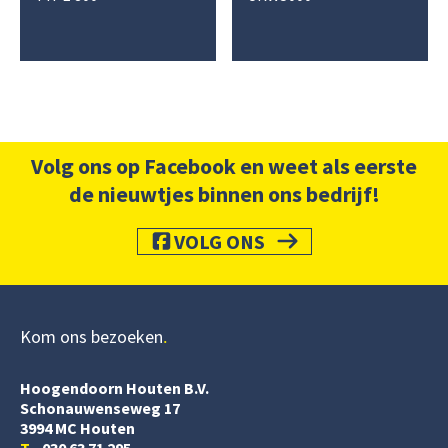
Volg ons op Facebook en weet als eerste
de nieuwtjes binnen ons bedrijf!
VOLG ONS
Kom ons bezoeken
Hoogendoorn Houten B.V.
Schonauwenseweg 17
3994 MC Houten
T
030 63 71 295