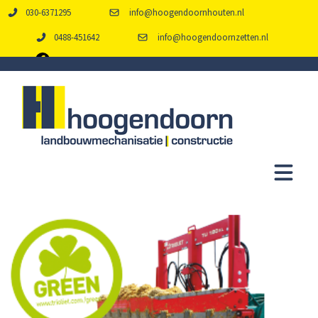
030-6371295
info@hoogendoornhouten.nl
0488-451642
info@hoogendoornzetten.nl