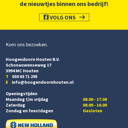
de nieuwtjes binnen ons bedrijf!
VOLG ONS
Kom ons bezoeken
Hoogendoorn Houten B.V.
Schonauwenseweg 17
3994 MC Houten
T
030 63 71 295
E
info@hoogendoornhouten.nl
Openingstijden
Maandag t/m vrijdag
08.00 - 17.00
Zaterdag
08.00 - 16.00
Zondag en feestdagen
Gesloten