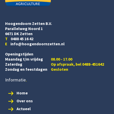
Hoogendoorn Zetten B.V.
Parallelweg Noord 1
6671 DK Zetten
T
0488 45 16 42
E
info@hoogendoornzetten.nl
Openingstijden
Maandag t/m vrijdag
08.00 - 17.00
Zaterdag
Op afspraak, bel 0488-451642
Zondag en feestdagen
Gesloten
Informatie
Home
Over ons
Actueel