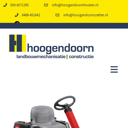
030-6371295
info@hoogendoornhouten.nl
0488-451642
info@hoogendoornzetten.nl