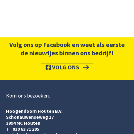
Volg ons op Facebook en weet als eerste
de nieuwtjes binnen ons bedrijf!
VOLG ONS
Kom ons bezoeken
Hoogendoorn Houten B.V.
Schonauwenseweg 17
3994 MC Houten
T
030 63 71 295