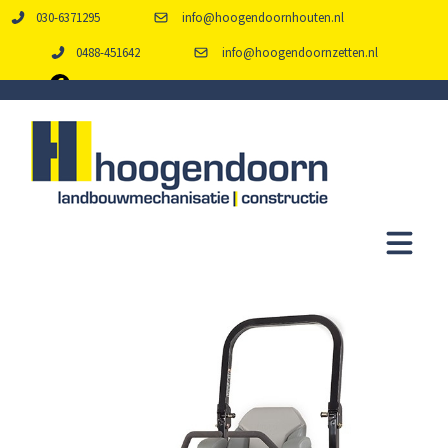
030-6371295
info@hoogendoornhouten.nl
0488-451642
info@hoogendoornzetten.nl