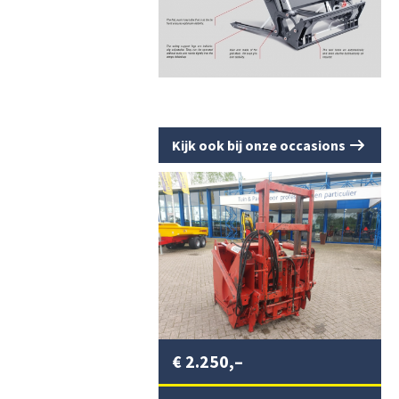
Kijk ook bij onze occasions
€
2.250,–