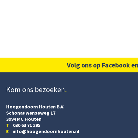
Volg ons op Facebook en
Kom ons bezoeken
Hoogendoorn Houten B.V.
Schonauwenseweg 17
3994 MC Houten
T
030 63 71 295
E
info@hoogendoornhouten.nl