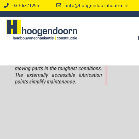
030-6371295
info@hoogendoornhouten.nl