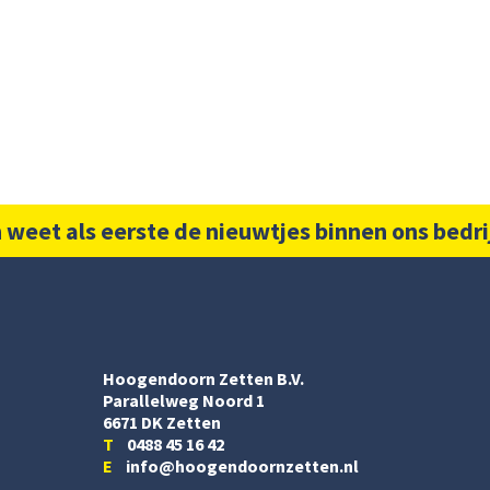
 weet als eerste de nieuwtjes binnen ons bedri
Hoogendoorn Zetten B.V.
Parallelweg Noord 1
6671 DK Zetten
T
0488 45 16 42
E
info@hoogendoornzetten.nl