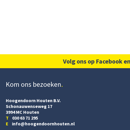
Volg ons op Facebook en
Kom ons bezoeken
Hoogendoorn Houten B.V.
Schonauwenseweg 17
3994 MC Houten
T
030 63 71 295
E
info@hoogendoornhouten.nl