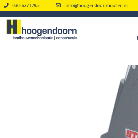
030-6371295
info@hoogendoornhouten.nl