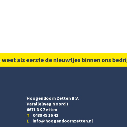
 weet als eerste de nieuwtjes binnen ons bedri
Hoogendoorn Zetten B.V.
Parallelweg Noord 1
6671 DK Zetten
T
0488 45 16 42
E
info@hoogendoornzetten.nl