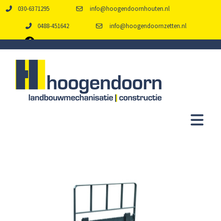
030-6371295
info@hoogendoornhouten.nl
0488-451642
info@hoogendoornzetten.nl