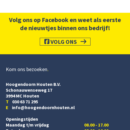
Volg ons op Facebook en weet als eerste
de nieuwtjes binnen ons bedrijf!
VOLG ONS
Kom ons bezoeken
Hoogendoorn Houten B.V.
Schonauwenseweg 17
3994 MC Houten
T
030 63 71 295
E
info@hoogendoornhouten.nl
Openingstijden
Maandag t/m vrijdag
08.00 - 17.00