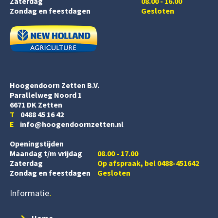
Zaterdag
08.00 - 16.00
Zondag en feestdagen
Gesloten
Hoogendoorn Zetten B.V.
Parallelweg Noord 1
6671 DK Zetten
T
0488 45 16 42
E
info@hoogendoornzetten.nl
Openingstijden
Maandag t/m vrijdag
08.00 - 17.00
Zaterdag
Op afspraak, bel 0488-451642
Zondag en feestdagen
Gesloten
Informatie
Home