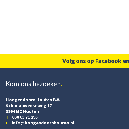
Volg ons op Facebook en
Kom ons bezoeken
Hoogendoorn Houten B.V.
Schonauwenseweg 17
3994 MC Houten
T
030 63 71 295
E
info@hoogendoornhouten.nl