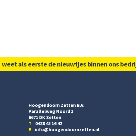
 weet als eerste de nieuwtjes binnen ons bedri
Hoogendoorn Zetten B.V.
Parallelweg Noord 1
6671 DK Zetten
T
0488 45 16 42
E
info@hoogendoornzetten.nl