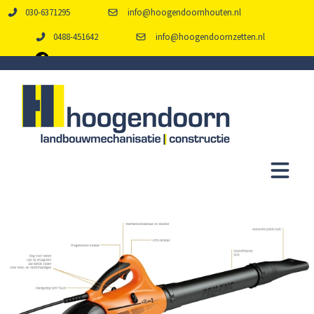
030-6371295
info@hoogendoornhouten.nl
0488-451642
info@hoogendoornzetten.nl