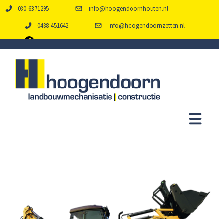
030-6371295
info@hoogendoornhouten.nl
0488-451642
info@hoogendoornzetten.nl