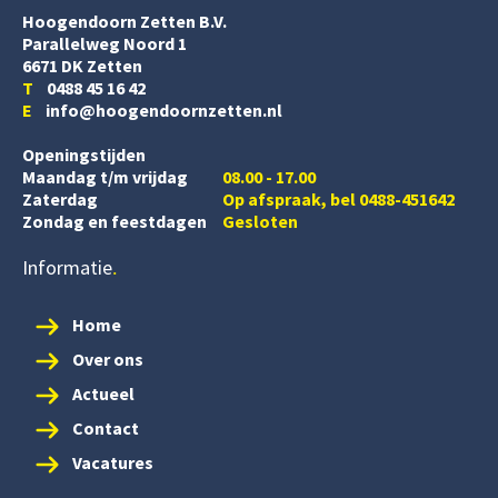
Hoogendoorn Zetten B.V.
Parallelweg Noord 1
6671 DK Zetten
T
0488 45 16 42
E
info@hoogendoornzetten.nl
Openingstijden
Maandag t/m vrijdag
08.00 - 17.00
Zaterdag
Op afspraak, bel 0488-451642
Zondag en feestdagen
Gesloten
Informatie
Home
Over ons
Actueel
Contact
Vacatures