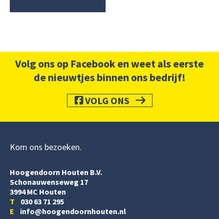
Volg ons op Facebook en weet als eerste
de nieuwtjes binnen ons bedrijf!
VOLG ONS
Kom ons bezoeken
Hoogendoorn Houten B.V.
Schonauwenseweg 17
3994 MC Houten
T
030 63 71 295
E
info@hoogendoornhouten.nl