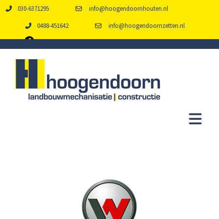
030-6371295
info@hoogendoornhouten.nl
0488-451642
info@hoogendoornzetten.nl