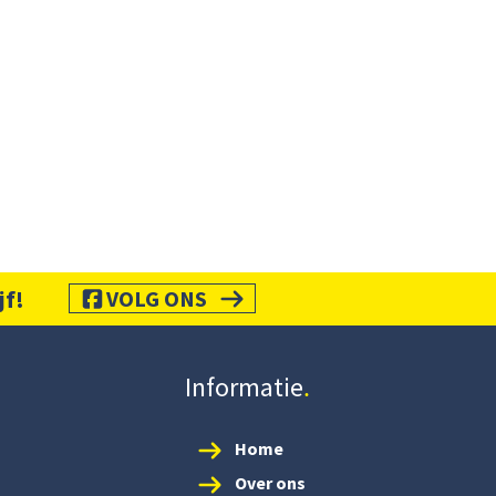
jf!
VOLG ONS
Informatie
Home
Over ons