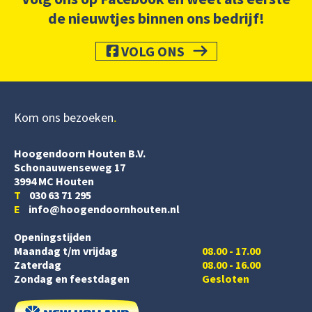
de nieuwtjes binnen ons bedrijf!
VOLG ONS
Kom ons bezoeken
Hoogendoorn Houten B.V.
Schonauwenseweg 17
3994 MC Houten
T
030 63 71 295
E
info@hoogendoornhouten.nl
Openingstijden
Maandag t/m vrijdag
08.00 - 17.00
Zaterdag
08.00 - 16.00
Zondag en feestdagen
Gesloten