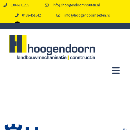
030-6371295
info@hoogendoornhouten.nl
0488-451642
info@hoogendoornzetten.nl