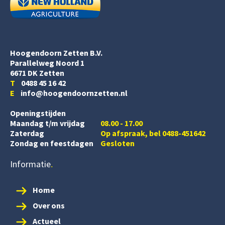
Hoogendoorn Zetten B.V.
Parallelweg Noord 1
6671 DK Zetten
T
0488 45 16 42
E
info@hoogendoornzetten.nl
Openingstijden
Maandag t/m vrijdag
08.00 - 17.00
Zaterdag
Op afspraak, bel 0488-451642
Zondag en feestdagen
Gesloten
Informatie
Home
Over ons
Actueel