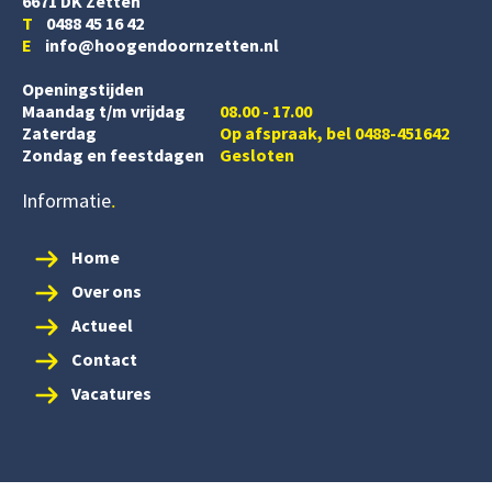
6671 DK Zetten
T
0488 45 16 42
E
info@hoogendoornzetten.nl
Openingstijden
Maandag t/m vrijdag
08.00 - 17.00
Zaterdag
Op afspraak, bel 0488-451642
Zondag en feestdagen
Gesloten
Informatie
Home
Over ons
Actueel
Contact
Vacatures