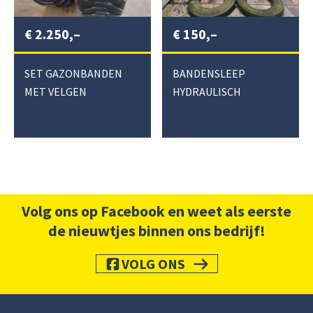
€
2.250,–
€
150,–
SET GAZONBANDEN
BANDENSLEEP
MET VELGEN
HYDRAULISCH
Volg ons op Facebook en weet als eerste
de nieuwtjes binnen ons bedrijf!
VOLG ONS