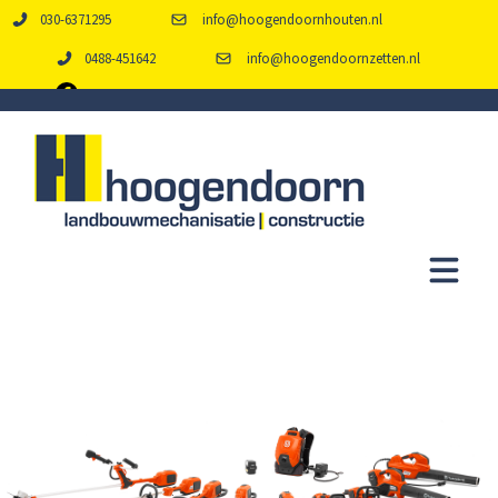
030-6371295
info@hoogendoornhouten.nl
0488-451642
info@hoogendoornzetten.nl