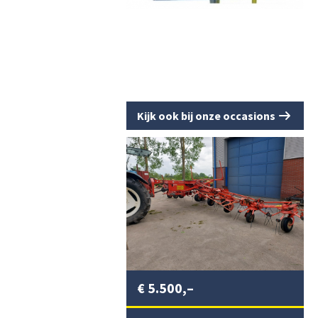
Kijk ook bij onze occasions
€
5.500,–