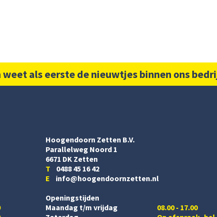
 weet als eerste de nieuwtjes binnen ons bedri
Hoogendoorn Zetten B.V.
Parallelweg Noord 1
6671 DK Zetten
T
0488 45 16 42
E
info@hoogendoornzetten.nl
Openingstijden
0
Maandag t/m vrijdag
08.00 - 17.00