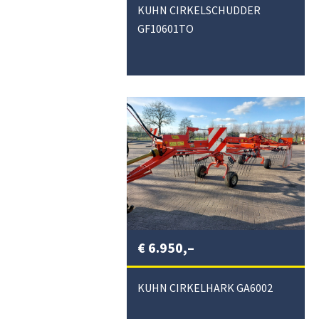
KUHN CIRKELSCHUDDER
GF10601TO
€
6.950,–
KUHN CIRKELHARK GA6002