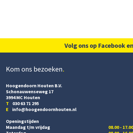
Volg ons op Facebook en
Kom ons bezoeken
Hoogendoorn Houten B.V.
Schonauwenseweg 17
3994 MC Houten
T
030 63 71 295
E
info@hoogendoornhouten.nl
Openingstijden
Maandag t/m vrijdag
08.00 - 17.0