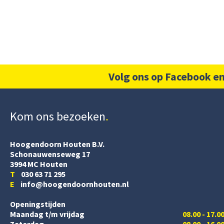
Volg ons op Facebook en
Kom ons bezoeken
Hoogendoorn Houten B.V.
Schonauwenseweg 17
3994 MC Houten
T
030 63 71 295
E
info@hoogendoornhouten.nl
Openingstijden
Maandag t/m vrijdag
08.00 - 17.0