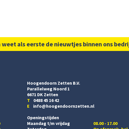
 weet als eerste de nieuwtjes binnen ons bedri
Hoogendoorn Zetten B.V.
Parallelweg Noord 1
6671 DK Zetten
T
0488 45 16 42
E
info@hoogendoornzetten.nl
Openingstijden
0
Maandag t/m vrijdag
08.00 - 17.00