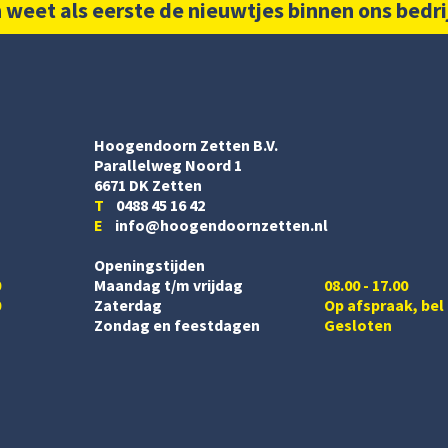
 weet als eerste de nieuwtjes binnen ons bedri
Hoogendoorn Zetten B.V.
Parallelweg Noord 1
6671 DK Zetten
T
0488 45 16 42
E
info@hoogendoornzetten.nl
Openingstijden
0
Maandag t/m vrijdag
08.00 - 17.00
0
Zaterdag
Op afspraak, bel
Zondag en feestdagen
Gesloten