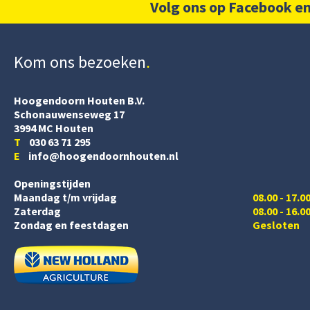
Volg ons op Facebook en
Kom ons bezoeken
Hoogendoorn Houten B.V.
Schonauwenseweg 17
3994 MC Houten
T
030 63 71 295
E
info@hoogendoornhouten.nl
Openingstijden
Maandag t/m vrijdag
08.00 - 17.0
Zaterdag
08.00 - 16.0
Zondag en feestdagen
Gesloten