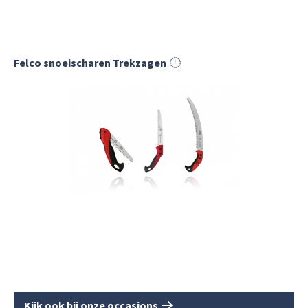
Felco snoeischaren Trekzagen
Kijk ook bij onze occasions