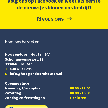
Volg ons op Facebook en weet als eerste
de nieuwtjes binnen ons bedrijf!
VOLG ONS
Kom ons bezoeken
Hoogendoorn Houten B.V.
Schonauwenseweg 17
3994 MC Houten
T
030 63 71 295
E
info@hoogendoornhouten.nl
Openingstijden
Maandag t/m vrijdag
08.00 - 17.00
Zaterdag
08.00 - 16.00
Zondag en feestdagen
Gesloten