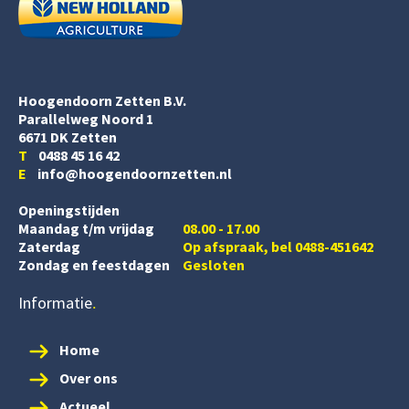
Hoogendoorn Zetten B.V.
Parallelweg Noord 1
6671 DK Zetten
T
0488 45 16 42
E
info@hoogendoornzetten.nl
Openingstijden
Maandag t/m vrijdag
08.00 - 17.00
Zaterdag
Op afspraak, bel 0488-451642
Zondag en feestdagen
Gesloten
Informatie
Home
Over ons
Actueel