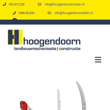
030-6371295
info@hoogendoornhouten.nl
0488-451642
info@hoogendoornzetten.nl