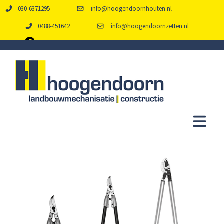
030-6371295
info@hoogendoornhouten.nl
0488-451642
info@hoogendoornzetten.nl