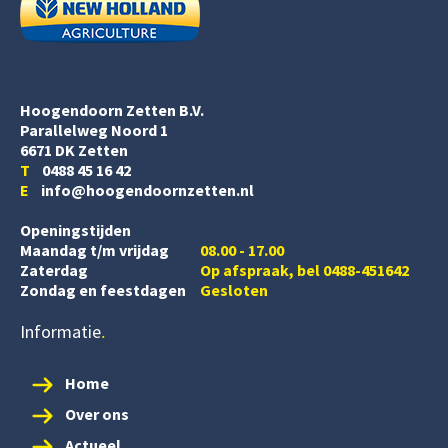
Hoogendoorn Zetten B.V.
Parallelweg Noord 1
6671 DK Zetten
T
0488 45 16 42
E
info@hoogendoornzetten.nl
Openingstijden
Maandag t/m vrijdag
08.00 - 17.00
Zaterdag
Op afspraak, bel 0488-451642
Zondag en feestdagen
Gesloten
Informatie
Home
Over ons
Actueel