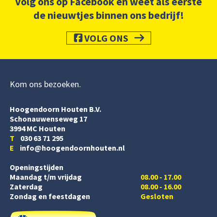
Volg ons op Facebook en weet als eerste
de nieuwtjes binnen ons bedrijf!
VOLG ONS
Kom ons bezoeken
Hoogendoorn Houten B.V.
Schonauwenseweg 17
3994 MC Houten
T
030 63 71 295
E
info@hoogendoornhouten.nl
Openingstijden
Maandag t/m vrijdag
08.00 - 17.00
Zaterdag
08.00 - 16.00
Zondag en feestdagen
Gesloten