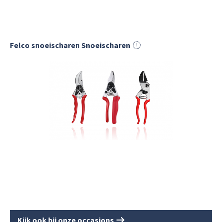
Felco snoeischaren Snoeischaren
Kijk ook bij onze occasions