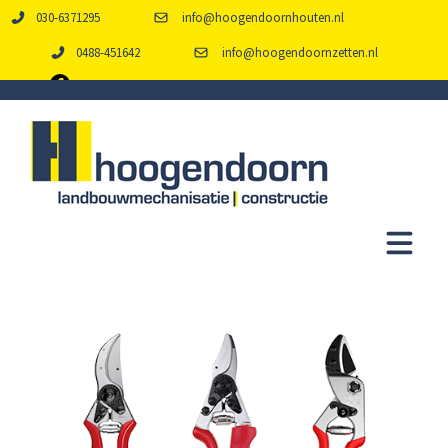
030-6371295
info@hoogendoornhouten.nl
0488-451642
info@hoogendoornzetten.nl