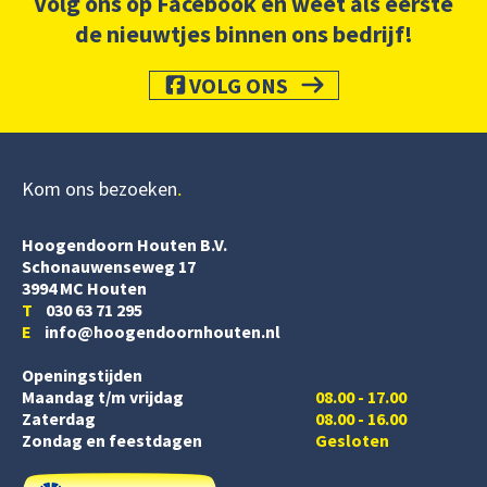
Volg ons op Facebook en weet als eerste
de nieuwtjes binnen ons bedrijf!
VOLG ONS
Kom ons bezoeken
Hoogendoorn Houten B.V.
Schonauwenseweg 17
3994 MC Houten
T
030 63 71 295
E
info@hoogendoornhouten.nl
Openingstijden
Maandag t/m vrijdag
08.00 - 17.00
Zaterdag
08.00 - 16.00
Zondag en feestdagen
Gesloten