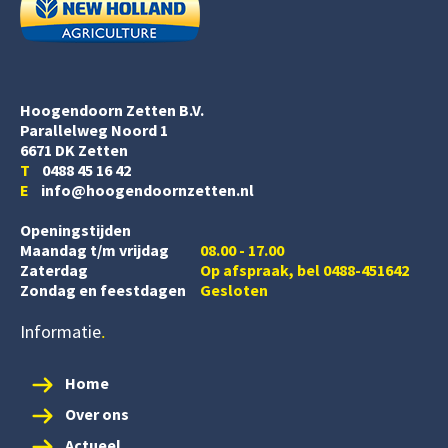
Hoogendoorn Zetten B.V.
Parallelweg Noord 1
6671 DK Zetten
T
0488 45 16 42
E
info@hoogendoornzetten.nl
Openingstijden
Maandag t/m vrijdag
08.00 - 17.00
Zaterdag
Op afspraak, bel 0488-451642
Zondag en feestdagen
Gesloten
Informatie
Home
Over ons
Actueel