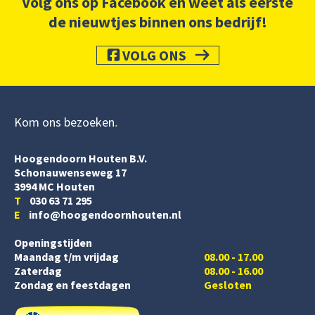
Volg ons op Facebook en weet als eerste
de nieuwtjes binnen ons bedrijf!
VOLG ONS
Kom ons bezoeken
Hoogendoorn Houten B.V.
Schonauwenseweg 17
3994 MC Houten
T
030 63 71 295
E
info@hoogendoornhouten.nl
Openingstijden
Maandag t/m vrijdag
08.00 - 17.00
Zaterdag
08.00 - 16.00
Zondag en feestdagen
Gesloten