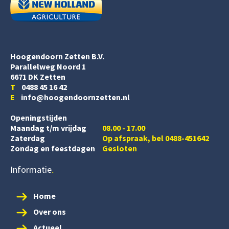
Hoogendoorn Zetten B.V.
Parallelweg Noord 1
6671 DK Zetten
T
0488 45 16 42
E
info@hoogendoornzetten.nl
Openingstijden
Maandag t/m vrijdag
08.00 - 17.00
Zaterdag
Op afspraak, bel 0488-451642
Zondag en feestdagen
Gesloten
Informatie
Home
Over ons
Actueel