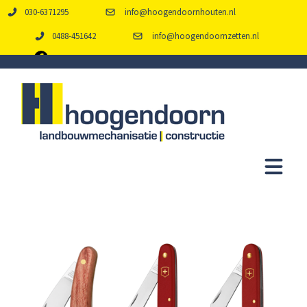
030-6371295
info@hoogendoornhouten.nl
0488-451642
info@hoogendoornzetten.nl