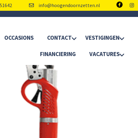
51642
info@hoogendoornzetten.nl
OCCASIONS
CONTACT
VESTIGINGEN
FINANCIERING
VACATURES