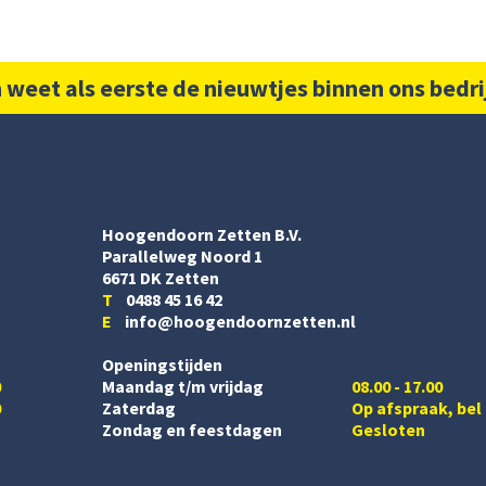
 weet als eerste de nieuwtjes binnen ons bedri
Hoogendoorn Zetten B.V.
Parallelweg Noord 1
6671 DK Zetten
T
0488 45 16 42
E
info@hoogendoornzetten.nl
Openingstijden
0
Maandag t/m vrijdag
08.00 - 17.00
0
Zaterdag
Op afspraak, bel
Zondag en feestdagen
Gesloten