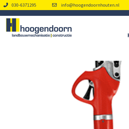
030-6371295
info@hoogendoornhouten.nl