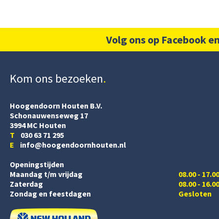
Volg ons op Facebook en
Kom ons bezoeken
Hoogendoorn Houten B.V.
Schonauwenseweg 17
3994 MC Houten
T
030 63 71 295
E
info@hoogendoornhouten.nl
Openingstijden
Maandag t/m vrijdag
08.00 - 17.0
Zaterdag
08.00 - 16.0
Zondag en feestdagen
Gesloten