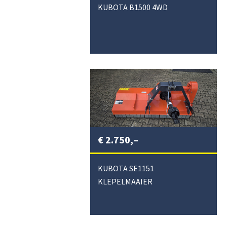
KUBOTA B1500 4WD
€
2.750,–
KUBOTA SE1151
KLEPELMAAIER