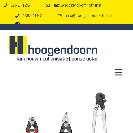
030-6371295
info@hoogendoornhouten.nl
0488-451642
info@hoogendoornzetten.nl