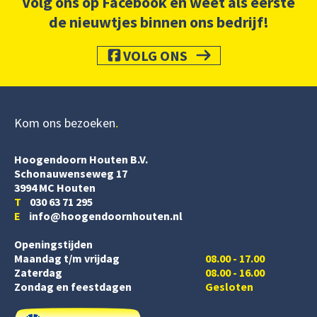
Volg ons op Facebook en weet als eerste
de nieuwtjes binnen ons bedrijf!
VOLG ONS
Kom ons bezoeken
Hoogendoorn Houten B.V.
Schonauwenseweg 17
3994 MC Houten
T
030 63 71 295
E
info@hoogendoornhouten.nl
Openingstijden
Maandag t/m vrijdag
08.00 - 17.00
Zaterdag
08.00 - 16.00
Zondag en feestdagen
Gesloten