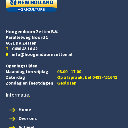
Hoogendoorn Zetten B.V.
Parallelweg Noord 1
6671 DK Zetten
T
0488 45 16 42
E
info@hoogendoornzetten.nl
Openingstijden
Maandag t/m vrijdag
08.00 - 17.00
Zaterdag
Op afspraak, bel 0488-451642
Zondag en feestdagen
Gesloten
Informatie
Home
Over ons
Actueel