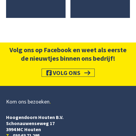
Volg ons op Facebook en weet als eerste
de nieuwtjes binnen ons bedrijf!
VOLG ONS
Kom ons bezoeken
Hoogendoorn Houten B.V.
Schonauwenseweg 17
3994 MC Houten
T
030 63 71 295