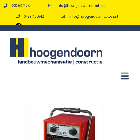
030-6371295
info@hoogendoornhouten.nl
0488-451642
info@hoogendoornzetten.nl