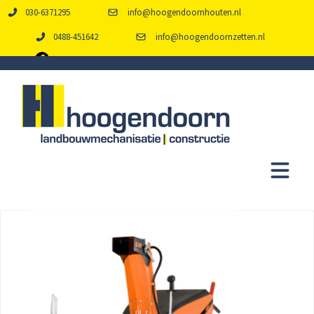
030-6371295
info@hoogendoornhouten.nl
0488-451642
info@hoogendoornzetten.nl