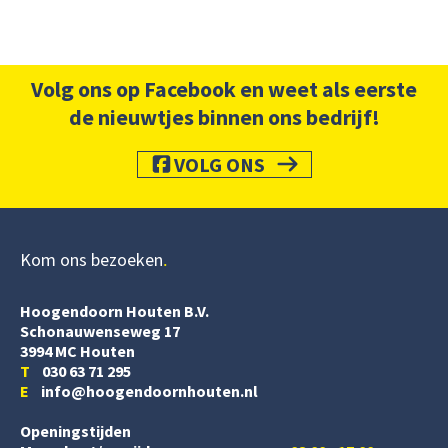
Volg ons op Facebook en weet als eerste
de nieuwtjes binnen ons bedrijf!
VOLG ONS
Kom ons bezoeken
Hoogendoorn Houten B.V.
Schonauwenseweg 17
3994 MC Houten
T
030 63 71 295
E
info@hoogendoornhouten.nl
Openingstijden