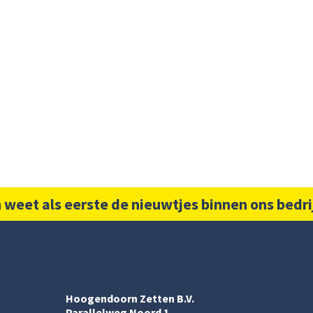
 weet als eerste de nieuwtjes binnen ons bedri
Hoogendoorn Zetten B.V.
Parallelweg Noord 1