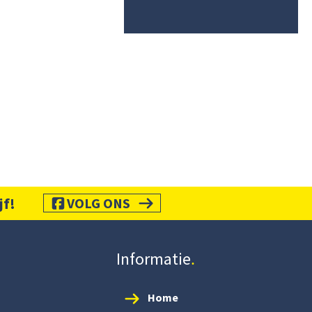
jf!
VOLG ONS
Informatie
Home