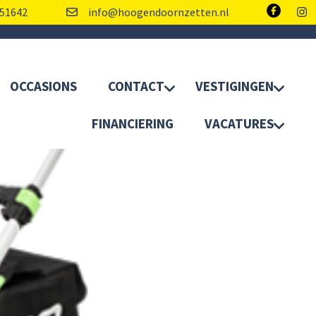
51642
info@hoogendoornzetten.nl
OCCASIONS
CONTACT
VESTIGINGEN
FINANCIERING
VACATURES