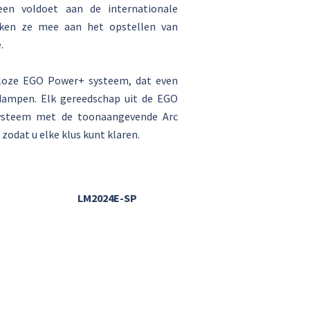
een voldoet aan de internationale
werken ze mee aan het opstellen van
.
dloze EGO Power+ systeem, dat even
 dampen. Elk gereedschap uit de EGO
systeem met de toonaangevende Arc
zodat u elke klus kunt klaren.
LM2024E-SP