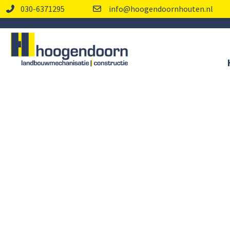
030-6371295
info@hoogendoornhouten.nl