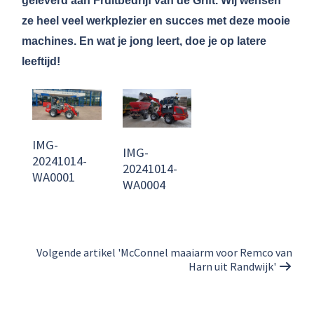
geleverd aan Fruitbedrijf van de Grift. Wij wensen
ze heel veel werkplezier en succes met deze mooie
machines. En wat je jong leert, doe je op latere
leeftijd!
IMG-
IMG-
20241014-
20241014-
WA0001
WA0004
Volgende artikel 'McConnel maaiarm voor Remco van
Harn uit Randwijk'