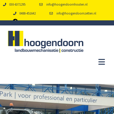
030-6371295
info@hoogendoornhouten.nl
0488-451642
info@hoogendoornzetten.nl