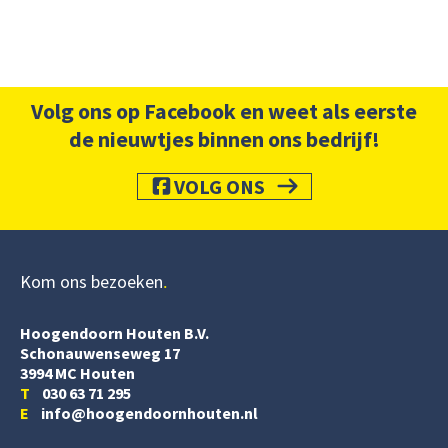
Volg ons op Facebook en weet als eerste
de nieuwtjes binnen ons bedrijf!
VOLG ONS
Kom ons bezoeken
Hoogendoorn Houten B.V.
Schonauwenseweg 17
3994 MC Houten
T
030 63 71 295
E
info@hoogendoornhouten.nl