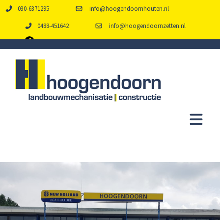
030-6371295
info@hoogendoornhouten.nl
0488-451642
info@hoogendoornzetten.nl