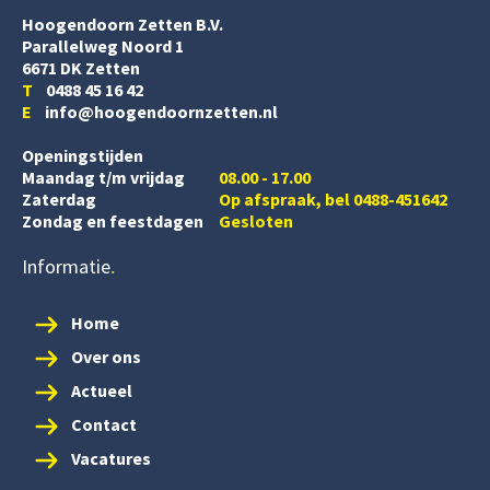
Hoogendoorn Zetten B.V.
Parallelweg Noord 1
6671 DK Zetten
T
0488 45 16 42
E
info@hoogendoornzetten.nl
Openingstijden
Maandag t/m vrijdag
08.00 - 17.00
Zaterdag
Op afspraak, bel 0488-451642
Zondag en feestdagen
Gesloten
Informatie
Home
Over ons
Actueel
Contact
Vacatures