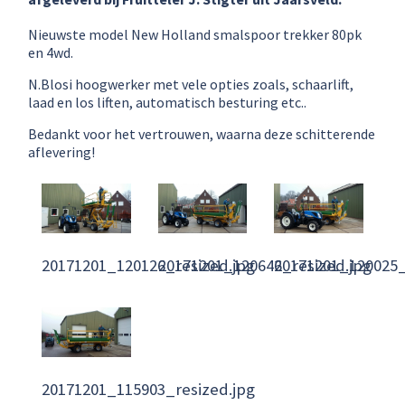
Nieuwste model New Holland smalspoor trekker 80pk
en 4wd.
N.Blosi hoogwerker met vele opties zoals, schaarlift,
laad en los liften, automatisch besturing etc..
Bedankt voor het vertrouwen, waarna deze schitterende
aflevering!
20171201_120126_resized.jpg
20171201_120646_resized.jpg
20171201_120025_
20171201_115903_resized.jpg