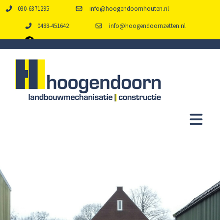
030-6371295
info@hoogendoornhouten.nl
0488-451642
info@hoogendoornzetten.nl