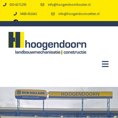
030-6371295
info@hoogendoornhouten.nl
0488-451642
info@hoogendoornzetten.nl