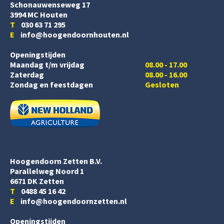
Schonauwenseweg 17
3994 MC Houten
T
030 63 71 295
E
info@hoogendoornhouten.nl
Openingstijden
Maandag t/m vrijdag
08.00 - 17.00
Zaterdag
08.00 - 16.00
Zondag en feestdagen
Gesloten
Hoogendoorn Zetten B.V.
Parallelweg Noord 1
6671 DK Zetten
T
0488 45 16 42
E
info@hoogendoornzetten.nl
Openingstijden