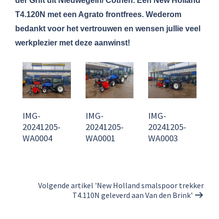
der Grift uit Nieuwegein/ Cothen. Een New Holland
T4.120N met een Agrato frontfrees. Wederom
bedankt voor het vertrouwen en wensen jullie veel
werkplezier met deze aanwinst!
IMG-
IMG-
IMG-
20241205-
20241205-
20241205-
WA0004
WA0001
WA0003
Volgende artikel 'New Holland smalspoor trekker
T4.110N geleverd aan Van den Brink'