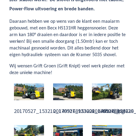
zeer stabiel werkt. De shovel is uitgevoerd met cabine,
Power-Flow uitvoering en brede banden.
Daaraan hebben we op wens van de klant een maaiarm
gebouwd, met een Becx HS131HR heggensnoeier. Deze
arm kan 180° draaien en daardoor is er in iedere positie te
werken! Bij een smalle doorgang (1.50mtr) kan er toch
machinaal gesnoeid worden. Dit alles bediend door het
eigen hydrauliek- systeem van de Kramer 5035 shovel.
Wij wensen Grift Groen (Grift Knipt) veel werk plezier met
deze unieke machine!
20170527_153210_1499168923606_resized.jpg
20170527_153221_1499168924629_
20170527_153236_