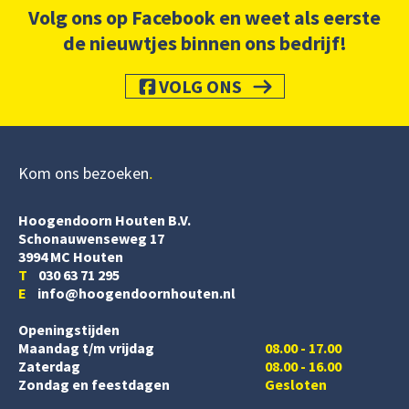
Volg ons op Facebook en weet als eerste
de nieuwtjes binnen ons bedrijf!
VOLG ONS
Kom ons bezoeken
Hoogendoorn Houten B.V.
Schonauwenseweg 17
3994 MC Houten
T
030 63 71 295
E
info@hoogendoornhouten.nl
Openingstijden
Maandag t/m vrijdag
08.00 - 17.00
Zaterdag
08.00 - 16.00
Zondag en feestdagen
Gesloten