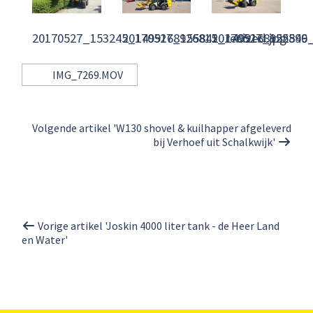
20170527_153245_1499168926815_resized.jpg
20170527_155841_1499168922596_
20170527_155849_
IMG_7269.MOV
Volgende artikel 'W130 shovel & kuilhapper afgeleverd
bij Verhoef uit Schalkwijk'
Vorige artikel 'Joskin 4000 liter tank - de Heer Land
en Water'