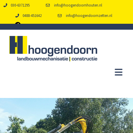
030-6371295
info@hoogendoornhouten.nl
0488-451642
info@hoogendoornzetten.nl