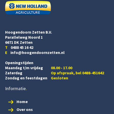
Hoogendoorn Zetten B.V.
Parallelweg Noord 1
6671 DK Zetten
T
0488 45 16 42
E
info@hoogendoornzetten.nl
Openingstijden
Maandag t/m vrijdag
08.00 - 17.00
Zaterdag
Op afspraak, bel 0488-451642
Zondag en feestdagen
Gesloten
Informatie
Home
Over ons