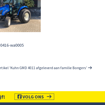
10416-wa0005
rtikel 'Kuhn GMD 4011 afgeleverd aan familie Bongers'
jf!
VOLG ONS