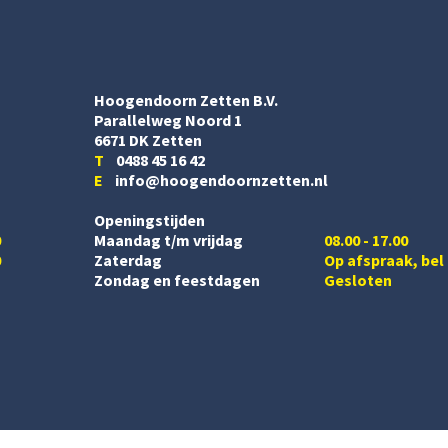
Hoogendoorn Zetten B.V.
Parallelweg Noord 1
6671 DK Zetten
T
0488 45 16 42
E
info@hoogendoornzetten.nl
Openingstijden
0
Maandag t/m vrijdag
08.00 - 17.00
0
Zaterdag
Op afspraak, bel
Zondag en feestdagen
Gesloten