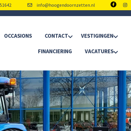
51642
info@hoogendoornzetten.nl
OCCASIONS
CONTACT
VESTIGINGEN
FINANCIERING
VACATURES