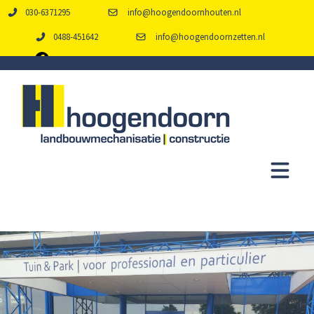
030-6371295
info@hoogendoornhouten.nl
0488-451642
info@hoogendoornzetten.nl