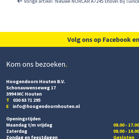
Vorige artikel 'Nieuwe NORCAR A7245 shovel bij Tuinc
Volg ons op Facebook en
Kom ons bezoeken
Hoogendoorn Houten B.V.
Schonauwenseweg 17
3994 MC Houten
T
030 63 71 295
E
info@hoogendoornhouten.nl
Openingstijden
Maandag t/m vrijdag
08.00 - 17.0
Zaterdag
08.00 - 16.0
Zondag en feestdagen
Gesloten