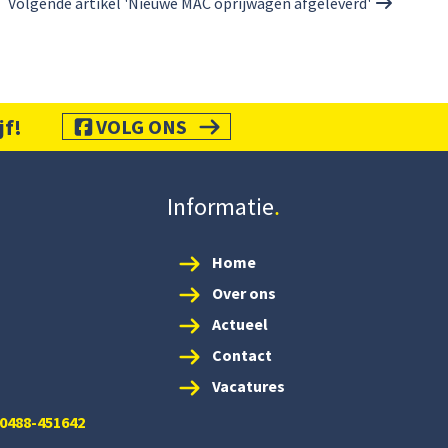
Volgende artikel 'Nieuwe MAC oprijwagen afgeleverd'
jf!
VOLG ONS
Informatie
Home
Over ons
Actueel
Contact
Vacatures
 0488-451642