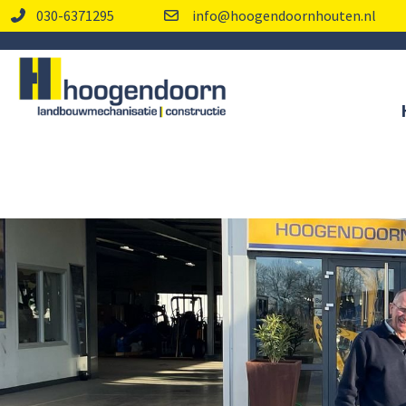
030-6371295
info@hoogendoornhouten.nl