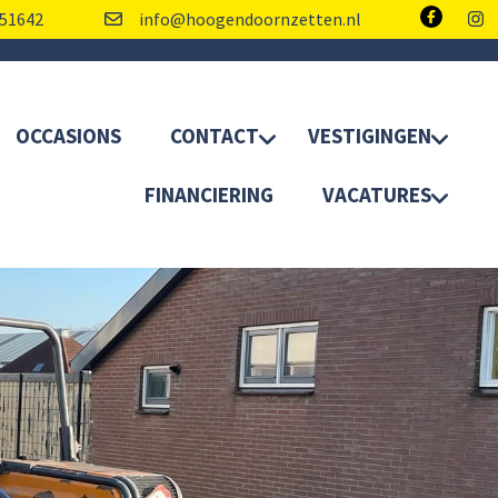
51642
info@hoogendoornzetten.nl
OCCASIONS
CONTACT
VESTIGINGEN
FINANCIERING
VACATURES