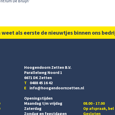
entrum De Bruijn'
 weet als eerste de nieuwtjes binnen ons bedri
Hoogendoorn Zetten B.V.
Parallelweg Noord 1
6671 DK Zetten
T
0488 45 16 42
E
info@hoogendoornzetten.nl
Openingstijden
0
Maandag t/m vrijdag
08.00 - 17.00
0
Zaterdag
Op afspraak, bel
Zondag en feestdagen
Gesloten