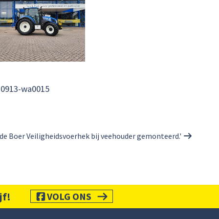
10913-wa0015
 de Boer Veiligheidsvoerhek bij veehouder gemonteerd.'
jf!
VOLG ONS