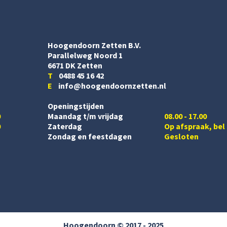
Hoogendoorn Zetten B.V.
Parallelweg Noord 1
6671 DK Zetten
T
0488 45 16 42
E
info@hoogendoornzetten.nl
Openingstijden
0
Maandag t/m vrijdag
08.00 - 17.00
0
Zaterdag
Op afspraak, bel
Zondag en feestdagen
Gesloten
Hoogendoorn © 2017 - 2025