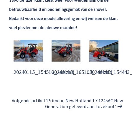
1390 Deluxe. Klant kiest weer voor Weidemann om de
betrouwbaarheid en bedieningsgemak van de shovel.
Bedankt voor deze mooie aflevering en wij wensen de klant
veel plezier met de nieuwe machine!
20240115_154516_resized
20240115_165105_resized
20240115_154443_
Volgende artikel 'Primeur, New Holland T7.1245AC New
Generation geleverd aan Lozekoot'