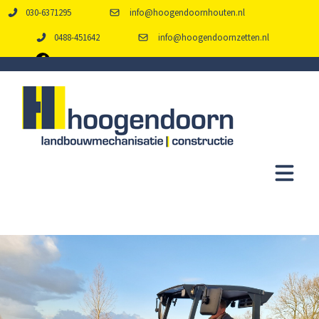
030-6371295
info@hoogendoornhouten.nl
0488-451642
info@hoogendoornzetten.nl