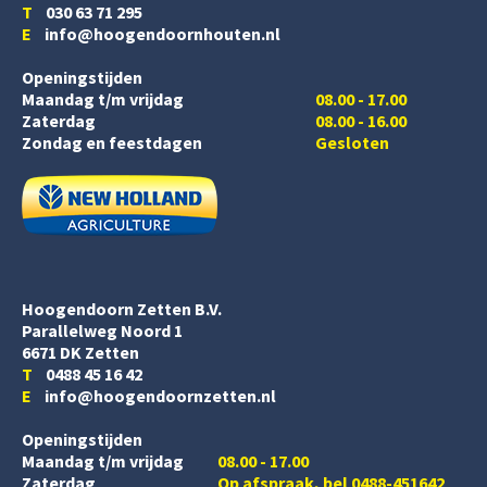
T
030 63 71 295
E
info@hoogendoornhouten.nl
Openingstijden
Maandag t/m vrijdag
08.00 - 17.00
Zaterdag
08.00 - 16.00
Zondag en feestdagen
Gesloten
Hoogendoorn Zetten B.V.
Parallelweg Noord 1
6671 DK Zetten
T
0488 45 16 42
E
info@hoogendoornzetten.nl
Openingstijden
Maandag t/m vrijdag
08.00 - 17.00
Zaterdag
Op afspraak, bel 0488-451642