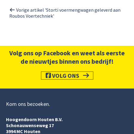
Vorige artikel 'Storti voermengwagen geleverd aan
Roubos Voertechniek'
Volg ons op Facebook en weet als eerste
de nieuwtjes binnen ons bedrijf!
VOLG ONS
Kom ons bezoeken
Hoogendoorn Houten B.V.
Schonauwenseweg 17
3994 MC Houten