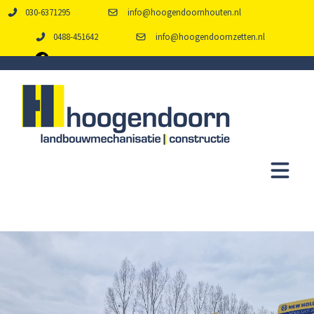
030-6371295
info@hoogendoornhouten.nl
0488-451642
info@hoogendoornzetten.nl