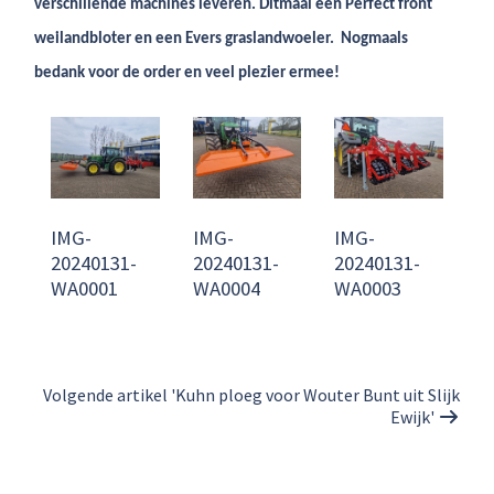
verschillende machines leveren. Ditmaal een Perfect front
weilandbloter en een Evers graslandwoeler. Nogmaals
bedank voor de order en veel plezier ermee!
IMG-
IMG-
IMG-
20240131-
20240131-
20240131-
WA0001
WA0004
WA0003
Volgende artikel 'Kuhn ploeg voor Wouter Bunt uit Slijk
Ewijk'