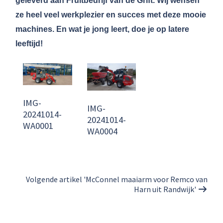
geleverd aan Fruitbedrijf van de Grift. Wij wensen
ze heel veel werkplezier en succes met deze mooie
machines. En wat je jong leert, doe je op latere
leeftijd!
IMG-
IMG-
20241014-
20241014-
WA0001
WA0004
Volgende artikel 'McConnel maaiarm voor Remco van
Harn uit Randwijk'