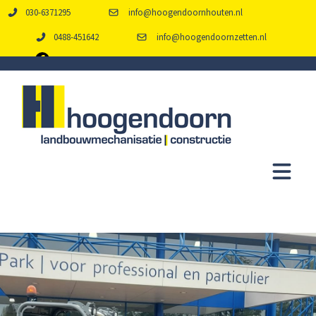
030-6371295
info@hoogendoornhouten.nl
0488-451642
info@hoogendoornzetten.nl