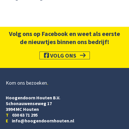
Volg ons op Facebook en weet als eerste
de nieuwtjes binnen ons bedrijf!
VOLG ONS
Kom ons bezoeken
Hoogendoorn Houten B.V.
Schonauwenseweg 17
3994 MC Houten
T
030 63 71 295
E
info@hoogendoornhouten.nl