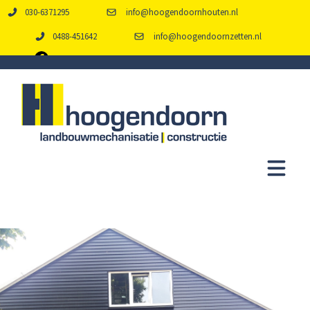
030-6371295
info@hoogendoornhouten.nl
0488-451642
info@hoogendoornzetten.nl