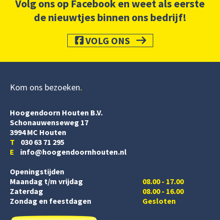
Volg ons op Facebook en weet als eerste
de nieuwtjes binnen ons bedrijf!
VOLG ONS
Kom ons bezoeken
Hoogendoorn Houten B.V.
Schonauwenseweg 17
3994 MC Houten
T
030 63 71 295
E
info@hoogendoornhouten.nl
Openingstijden
Maandag t/m vrijdag
08.00 - 17.00
Zaterdag
08.00 - 16.00
Zondag en feestdagen
Gesloten