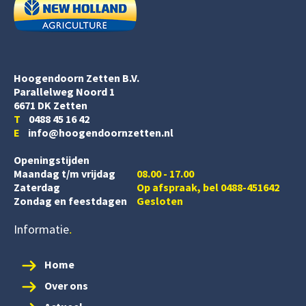
Hoogendoorn Zetten B.V.
Parallelweg Noord 1
6671 DK Zetten
T
0488 45 16 42
E
info@hoogendoornzetten.nl
Openingstijden
Maandag t/m vrijdag
08.00 - 17.00
Zaterdag
Op afspraak, bel 0488-451642
Zondag en feestdagen
Gesloten
Informatie
Home
Over ons