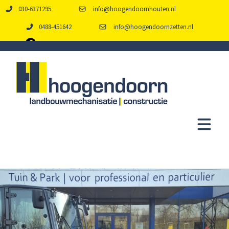
030-6371295
info@hoogendoornhouten.nl
0488-451642
info@hoogendoornzetten.nl