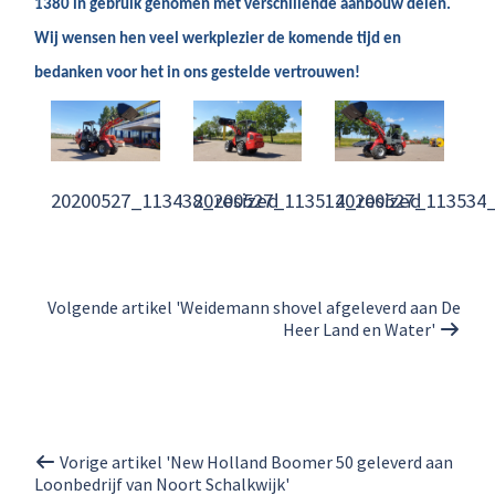
1380 in gebruik genomen met verschillende aanbouw delen.
Wij wensen hen veel werkplezier de komende tijd en
bedanken voor het in ons gestelde vertrouwen!
20200527_113438_resized
20200527_113514_resized
20200527_113534_
Volgende artikel 'Weidemann shovel afgeleverd aan De
Heer Land en Water'
Vorige artikel 'New Holland Boomer 50 geleverd aan
Loonbedrijf van Noort Schalkwijk'