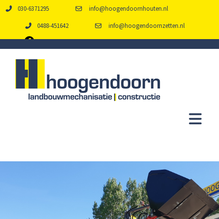
030-6371295
info@hoogendoornhouten.nl
0488-451642
info@hoogendoornzetten.nl