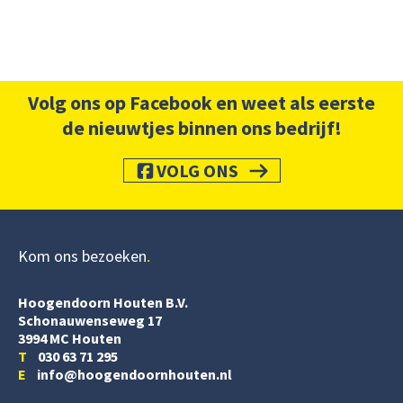
Volg ons op Facebook en weet als eerste
de nieuwtjes binnen ons bedrijf!
VOLG ONS
Kom ons bezoeken
Hoogendoorn Houten B.V.
Schonauwenseweg 17
3994 MC Houten
T
030 63 71 295
E
info@hoogendoornhouten.nl