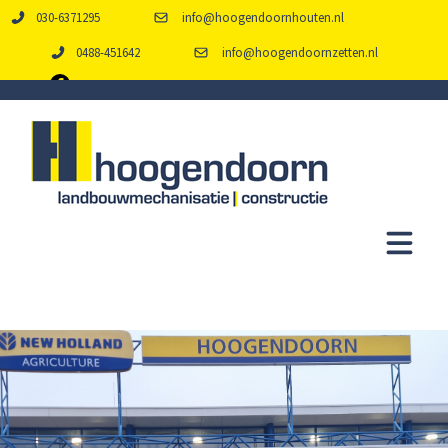
030-6371295
info@hoogendoornhouten.nl
0488-451642
info@hoogendoornzetten.nl