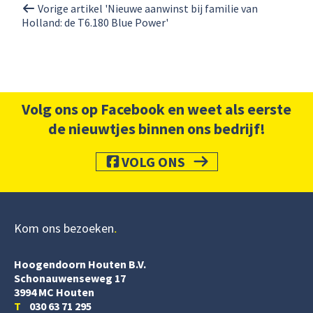
Vorige artikel 'Nieuwe aanwinst bij familie van
Holland: de T6.180 Blue Power'
Volg ons op Facebook en weet als eerste
de nieuwtjes binnen ons bedrijf!
VOLG ONS
Kom ons bezoeken
Hoogendoorn Houten B.V.
Schonauwenseweg 17
3994 MC Houten
T
030 63 71 295